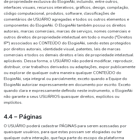
de propriedade exclusiva do ElogieAki, incluindo, entre outros,
interfaces visuais, recursos interativos, gráficos, design, compilação,
código computacional, produtos, software, classificações de
comentários de USUÁRIO agregadas e todos os outros elementos e
componentes do ElogieAki. O ElogieAki também possui os direitos
autorais, marcas comerciais, marcas de serviços, nomes comerciais e
outros direitos de propriedade intelectual em todo o mundo ("Direitos
IP") associados ao CONTEÚDO do ElogieAki, sendo estes protegidos
por direitos autorais, identidade visual, patentes, leis de marcas
comerciais e todos os demais direitos e leis de propriedade intelectual
aplicáveis. Dessa forma, o USUÁRIO não poderá modificar, reproduzir,
distribuir, criar trabalhos derivados ou adaptações, expor publicamente
ou explorar de qualquer outra maneira qualquer CONTEÚDO do
ElogieAki, seja integral ou parcialmente, exceto quando a Equipe do
ElogieAki autorizar expressamente em documento por escrito. Exceto
quando clara e expressamente definido neste instrumento, o ElogieAki
não garante a seus USUÁRIOS quaisquer direitos, explícitos ou
implícitos.
4.4 – Páginas
O USUÁRIO poderá cadastrar PÁGINAS para serem acessadas por
quaisquer usuários, para que estas possam ser elogiadas ou ter
qualquer outra interação, que faça parte do escopo da plataforma