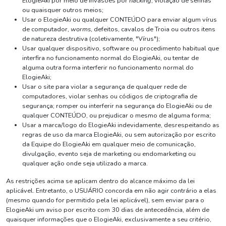
ElogieAki por meio de invasões por
hacking
, violação de senhas
ou quaisquer outros meios;
Usar o ElogieAki ou qualquer CONTEÚDO para enviar algum vírus
de computador,
worms
, defeitos, cavalos de Troia ou outros itens
de natureza destrutiva (coletivamente, "Vírus");
Usar qualquer dispositivo, software ou procedimento habitual que
interfira no funcionamento normal do ElogieAki, ou tentar de
alguma outra forma interferir no funcionamento normal do
ElogieAki;
Usar o site para violar a segurança de qualquer rede de
computadores, violar senhas ou códigos de criptografia de
segurança; romper ou interferir na segurança do ElogieAki ou de
qualquer CONTEÚDO, ou prejudicar o mesmo de alguma forma;
Usar a marca/logo do ElogieAki indevidamente, desrespeitando as
regras de uso da marca ElogieAki, ou sem autorização por escrito
da Equipe do ElogieAki em qualquer meio de comunicação,
divulgação, evento seja de marketing ou endomarketing ou
qualquer ação onde seja utilizado a marca.
As restrições acima se aplicam dentro do alcance máximo da lei
aplicável. Entretanto, o USUÁRIO concorda em não agir contrário a elas
(mesmo quando for permitido pela lei aplicável), sem enviar para o
ElogieAki um aviso por escrito com 30 dias de antecedência, além de
quaisquer informações que o ElogieAki, exclusivamente a seu critério,