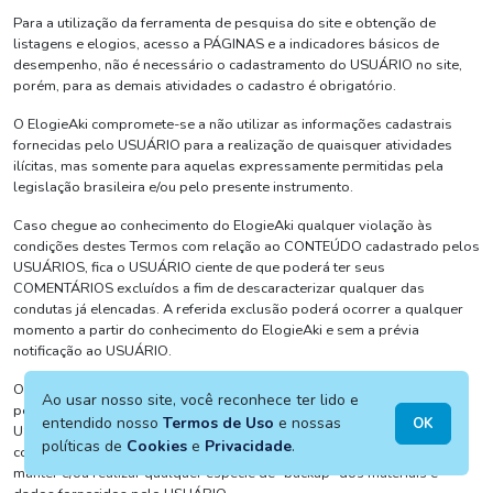
Para a utilização da ferramenta de pesquisa do site e obtenção de
listagens e elogios, acesso a PÁGINAS e a indicadores básicos de
desempenho, não é necessário o cadastramento do USUÁRIO no site,
porém, para as demais atividades o cadastro é obrigatório.
O ElogieAki compromete-se a não utilizar as informações cadastrais
fornecidas pelo USUÁRIO para a realização de quaisquer atividades
ilícitas, mas somente para aquelas expressamente permitidas pela
legislação brasileira e/ou pelo presente instrumento.
Caso chegue ao conhecimento do ElogieAki qualquer violação às
condições destes Termos com relação ao CONTEÚDO cadastrado pelos
USUÁRIOS, fica o USUÁRIO ciente de que poderá ter seus
COMENTÁRIOS excluídos a fim de descaracterizar qualquer das
condutas já elencadas. A referida exclusão poderá ocorrer a qualquer
momento a partir do conhecimento do ElogieAki e sem a prévia
notificação ao USUÁRIO.
O ElogieAki não será responsável por danos decorrentes de falha ou
Ao usar nosso site, você reconhece ter lido e
pela perda de dados e/ou informações eventualmente gravados pelo
entendido nosso
Termos de Uso
e nossas
OK
USUÁRIO no banco de dados do ElogieAki, seja por rescisão do
políticas de
Cookies
e
Privacidade
.
contrato, seja por falha de sistema. O ElogieAki não se obriga, ainda, a
manter e/ou realizar qualquer espécie de "backup" dos materiais e