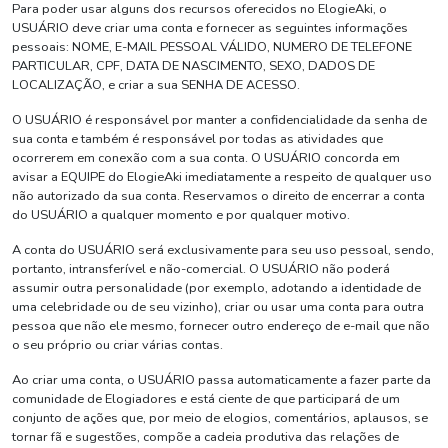
Para poder usar alguns dos recursos oferecidos no ElogieAki, o
USUÁRIO deve criar uma conta e fornecer as seguintes informações
pessoais: NOME, E-MAIL PESSOAL VÁLIDO, NUMERO DE TELEFONE
PARTICULAR, CPF, DATA DE NASCIMENTO, SEXO, DADOS DE
LOCALIZAÇÃO, e criar a sua SENHA DE ACESSO.
O USUÁRIO é responsável por manter a confidencialidade da senha de
sua conta e também é responsável por todas as atividades que
ocorrerem em conexão com a sua conta. O USUÁRIO concorda em
avisar a EQUIPE do ElogieAki imediatamente a respeito de qualquer uso
não autorizado da sua conta. Reservamos o direito de encerrar a conta
do USUÁRIO a qualquer momento e por qualquer motivo.
A conta do USUÁRIO será exclusivamente para seu uso pessoal, sendo,
portanto, intransferível e não-comercial. O USUÁRIO não poderá
assumir outra personalidade (por exemplo, adotando a identidade de
uma celebridade ou de seu vizinho), criar ou usar uma conta para outra
pessoa que não ele mesmo, fornecer outro endereço de e-mail que não
o seu próprio ou criar várias contas.
Ao criar uma conta, o USUÁRIO passa automaticamente a fazer parte da
comunidade de Elogiadores e está ciente de que participará de um
conjunto de ações que, por meio de elogios, comentários, aplausos, se
tornar fã e sugestões, compõe a cadeia produtiva das relações de