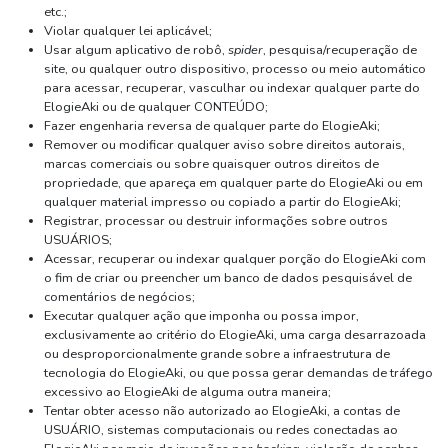
etc.;
Violar qualquer lei aplicável;
Usar algum aplicativo de robô,
spider
, pesquisa/recuperação de
site, ou qualquer outro dispositivo, processo ou meio automático
para acessar, recuperar, vasculhar ou indexar qualquer parte do
ElogieAki ou de qualquer CONTEÚDO;
Fazer engenharia reversa de qualquer parte do ElogieAki;
Remover ou modificar qualquer aviso sobre direitos autorais,
marcas comerciais ou sobre quaisquer outros direitos de
propriedade, que apareça em qualquer parte do ElogieAki ou em
qualquer material impresso ou copiado a partir do ElogieAki;
Registrar, processar ou destruir informações sobre outros
USUÁRIOS;
Acessar, recuperar ou indexar qualquer porção do ElogieAki com
o fim de criar ou preencher um banco de dados pesquisável de
comentários de negócios;
Executar qualquer ação que imponha ou possa impor,
exclusivamente ao critério do ElogieAki, uma carga desarrazoada
ou desproporcionalmente grande sobre a infraestrutura de
tecnologia do ElogieAki, ou que possa gerar demandas de tráfego
excessivo ao ElogieAki de alguma outra maneira;
Tentar obter acesso não autorizado ao ElogieAki, a contas de
USUÁRIO, sistemas computacionais ou redes conectadas ao