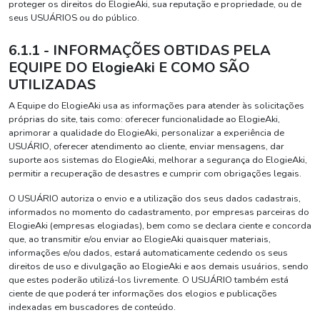
proteger os direitos do ElogieAki, sua reputação e propriedade, ou de
seus USUÁRIOS ou do público.
6.1.1 - INFORMAÇÕES OBTIDAS PELA
EQUIPE DO ElogieAki E COMO SÃO
UTILIZADAS
A Equipe do ElogieAki usa as informações para atender às solicitações
próprias do site, tais como: oferecer funcionalidade ao ElogieAki,
aprimorar a qualidade do ElogieAki, personalizar a experiência de
USUÁRIO, oferecer atendimento ao cliente, enviar mensagens, dar
suporte aos sistemas do ElogieAki, melhorar a segurança do ElogieAki,
permitir a recuperação de desastres e cumprir com obrigações legais.
O USUÁRIO autoriza o envio e a utilização dos seus dados cadastrais,
informados no momento do cadastramento, por empresas parceiras do
ElogieAki (empresas elogiadas), bem como se declara ciente e concorda
que, ao transmitir e/ou enviar ao ElogieAki quaisquer materiais,
informações e/ou dados, estará automaticamente cedendo os seus
direitos de uso e divulgação ao ElogieAki e aos demais usuários, sendo
que estes poderão utilizá-los livremente. O USUÁRIO também está
ciente de que poderá ter informações dos elogios e publicações
indexadas em buscadores de conteúdo.