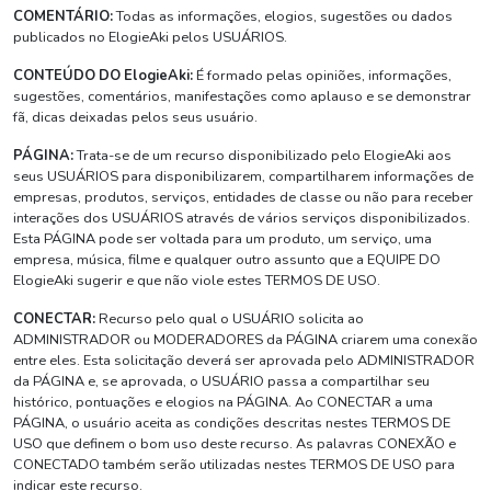
COMENTÁRIO:
Todas as informações, elogios, sugestões ou dados
publicados no ElogieAki pelos USUÁRIOS.
CONTEÚDO DO ElogieAki:
É formado pelas opiniões, informações,
sugestões, comentários, manifestações como aplauso e se demonstrar
fã, dicas deixadas pelos seus usuário.
PÁGINA:
Trata-se de um recurso disponibilizado pelo ElogieAki aos
seus USUÁRIOS para disponibilizarem, compartilharem informações de
empresas, produtos, serviços, entidades de classe ou não para receber
interações dos USUÁRIOS através de vários serviços disponibilizados.
Esta PÁGINA pode ser voltada para um produto, um serviço, uma
empresa, música, filme e qualquer outro assunto que a EQUIPE DO
ElogieAki sugerir e que não viole estes TERMOS DE USO.
CONECTAR:
Recurso pelo qual o USUÁRIO solicita ao
ADMINISTRADOR ou MODERADORES da PÁGINA criarem uma conexão
entre eles. Esta solicitação deverá ser aprovada pelo ADMINISTRADOR
da PÁGINA e, se aprovada, o USUÁRIO passa a compartilhar seu
histórico, pontuações e elogios na PÁGINA. Ao CONECTAR a uma
PÁGINA, o usuário aceita as condições descritas nestes TERMOS DE
USO que definem o bom uso deste recurso. As palavras CONEXÃO e
CONECTADO também serão utilizadas nestes TERMOS DE USO para
indicar este recurso.