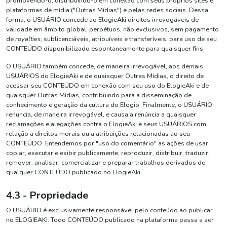
promovendo-o, distribuindo-o em conexão com seus próprios sites e
plataformas de mídia ("Outras Mídias") e pelas redes sociais. Dessa
forma, o USUÁRIO concede ao ElogieAki direitos irrevogáveis de
validade em âmbito global, perpétuos, não exclusivos, sem pagamento
de
royalties
, sublicenciáveis, atribuíveis e transferíveis, para uso de seu
CONTEÚDO disponibilizado espontaneamente para quaisquer fins.
O USUÁRIO também concede, de maneira irrevogável, aos demais
USUÁRIOS do ElogieAki e de quaisquer Outras Mídias, o direito de
acessar seu CONTEÚDO em conexão com seu uso do ElogieAki e de
quaisquer Outras Mídias, contribuindo para a disseminação de
conhecimento e geração da cultura do Elogio. Finalmente, o USUÁRIO
renuncia, de maneira irrevogável, e causa a renúncia a quaisquer
reclamações e alegações contra o ElogieAki e seus USUÁRIOS com
relação a direitos morais ou a atribuições relacionadas ao seu
CONTEÚDO. Entendemos por "uso do comentário" as ações de usar,
copiar, executar e exibir publicamente, reproduzir, distribuir, traduzir,
remover, analisar, comercializar e preparar trabalhos derivados de
qualquer CONTEÚDO publicado no ElogieAki.
4.3 - Propriedade
O USUÁRIO é exclusivamente responsável pelo conteúdo ao publicar
no ELOGIEAKI. Todo CONTEÚDO publicado na plataforma passa a ser