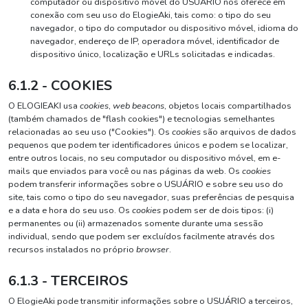
computador ou dispositivo móvel do USUÁRIO nos oferece em
conexão com seu uso do ElogieAki, tais como: o tipo do seu
navegador, o tipo do computador ou dispositivo móvel, idioma do
navegador, endereço de IP, operadora móvel, identificador de
dispositivo único, localização e URLs solicitadas e indicadas.
6.1.2 - COOKIES
O ELOGIEAKI usa
cookies
,
web beacons
, objetos locais compartilhados
(também chamados de "flash cookies") e tecnologias semelhantes
relacionadas ao seu uso ("Cookies"). Os
cookies
são arquivos de dados
pequenos que podem ter identificadores únicos e podem se localizar,
entre outros locais, no seu computador ou dispositivo móvel, em e-
mails que enviados para você ou nas páginas da web. Os
cookies
podem transferir informações sobre o USUÁRIO e sobre seu uso do
site, tais como o tipo do seu navegador, suas preferências de pesquisa
e a data e hora do seu uso. Os
cookies
podem ser de dois tipos: (i)
permanentes ou (ii) armazenados somente durante uma sessão
individual, sendo que podem ser excluídos facilmente através dos
recursos instalados no próprio
browser
.
6.1.3 - TERCEIROS
O ElogieAki pode transmitir informações sobre o USUÁRIO a terceiros,