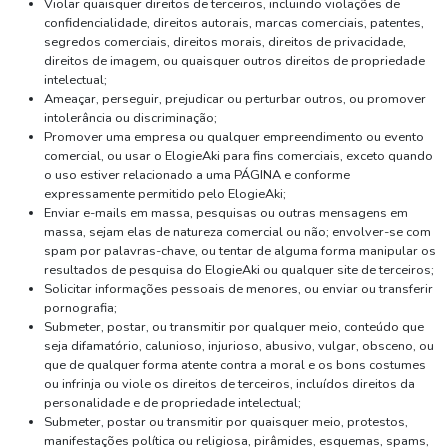
Violar quaisquer direitos de terceiros, incluindo violações de
confidencialidade, direitos autorais, marcas comerciais, patentes,
segredos comerciais, direitos morais, direitos de privacidade,
direitos de imagem, ou quaisquer outros direitos de propriedade
intelectual;
Ameaçar, perseguir, prejudicar ou perturbar outros, ou promover
intolerância ou discriminação;
Promover uma empresa ou qualquer empreendimento ou evento
comercial, ou usar o ElogieAki para fins comerciais, exceto quando
o uso estiver relacionado a uma PÁGINA e conforme
expressamente permitido pelo ElogieAki;
Enviar e-mails em massa, pesquisas ou outras mensagens em
massa, sejam elas de natureza comercial ou não; envolver-se com
spam por palavras-chave, ou tentar de alguma forma manipular os
resultados de pesquisa do ElogieAki ou qualquer site de terceiros;
Solicitar informações pessoais de menores, ou enviar ou transferir
pornografia;
Submeter, postar, ou transmitir por qualquer meio, conteúdo que
seja difamatório, calunioso, injurioso, abusivo, vulgar, obsceno, ou
que de qualquer forma atente contra a moral e os bons costumes
ou infrinja ou viole os direitos de terceiros, incluídos direitos da
personalidade e de propriedade intelectual;
Submeter, postar ou transmitir por quaisquer meio, protestos,
manifestações política ou religiosa, pirâmides, esquemas, spams,