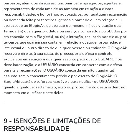
parceiros, além dos diretores, funcionários, empregados, agentes e
representantes de cada uma delas também em relação a custos,
responsabilidades e honorários advocatícios, por qualquer reclamação
ou demanda feita por terceiros, gerada a partir de ou em relação a (i)
seu acesso ao ElogieAki ou seu uso do mesmo, (ii) sua violação dos
Termos, (iii) quaisquer produtos ou serviços comprados ou obtidos por
em conexão com o ElogieAki, ou (iv) a infração, realizada por ele ou por
terceiros que usarem sua conta, em relação a qualquer propriedade
intelectual ou outro direito de qualquer pessoa ou entidade. O ElogieAki
reserva o direito, à sua custa, de pressupor a defesa e controle
exclusivos em relação a qualquer assunto pelo qual o USUÁRIO nos
deve indenização, e o USUÁRIO concorda em cooperar com a defesa
para tais reclamações. O USUÁRIO concorda em não liquidar tal
assunto sem o consentimento prévio e por escrito do ElogieAki. O
ElogieAki usará de esforços razoáveis para notificar os USUÁRIOS
quanto a qualquer reclamação, ação ou procedimento desta ordem, no
momento em que ficar ciente deles.
9 - ISENÇÕES E LIMITAÇÕES DE
RESPONSABILIDADE