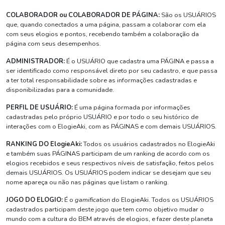
COLABORADOR ou COLABORADOR DE PÁGINA:
São os USUÁRIOS
que, quando conectados a uma página, passam a colaborar com ela
com seus elogios e pontos, recebendo também a colaboração da
página com seus desempenhos.
ADMINISTRADOR:
É o USUÁRIO que cadastra uma PÁGINA e passa a
ser identificado como responsável direto por seu cadastro, e que passa
a ter total responsabilidade sobre as informações cadastradas e
disponibilizadas para a comunidade.
PERFIL DE USUÁRIO:
É uma página formada por informações
cadastradas pelo próprio USUÁRIO e por todo o seu histórico de
interações com o ElogieAki, com as PÁGINAS e com demais USUÁRIOS.
RANKING DO ElogieAki:
Todos os usuários cadastrados no ElogieAki
e também suas PÁGINAS participam de um ranking de acordo com os
elogios recebidos e seus respectivos níveis de satisfação, feitos pelos
demais USUÁRIOS. Os USUÁRIOS podem indicar se desejam que seu
nome apareça ou não nas páginas que listam o ranking.
JOGO DO ELOGIO:
É o
gamification
do ElogieAki. Todos os USUÁRIOS
cadastrados participam deste jogo que tem como objetivo mudar o
mundo com a cultura do BEM através de elogios, e fazer deste planeta