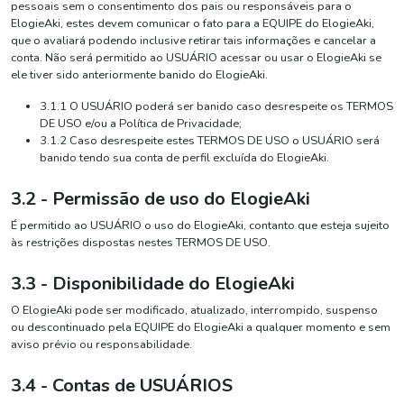
pessoais sem o consentimento dos pais ou responsáveis para o
ElogieAki, estes devem comunicar o fato para a EQUIPE do ElogieAki,
que o avaliará podendo inclusive retirar tais informações e cancelar a
conta. Não será permitido ao USUÁRIO acessar ou usar o ElogieAki se
ele tiver sido anteriormente banido do ElogieAki.
3.1.1 O USUÁRIO poderá ser banido caso desrespeite os TERMOS
DE USO e/ou a Política de Privacidade;
3.1.2 Caso desrespeite estes TERMOS DE USO o USUÁRIO será
banido tendo sua conta de perfil excluída do ElogieAki.
3.2 - Permissão de uso do ElogieAki
É permitido ao USUÁRIO o uso do ElogieAki, contanto que esteja sujeito
às restrições dispostas nestes TERMOS DE USO.
3.3 - Disponibilidade do ElogieAki
O ElogieAki pode ser modificado, atualizado, interrompido, suspenso
ou descontinuado pela EQUIPE do ElogieAki a qualquer momento e sem
aviso prévio ou responsabilidade.
3.4 - Contas de USUÁRIOS