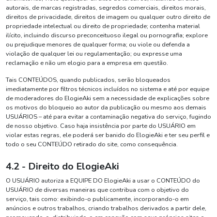
autorais, de marcas registradas, segredos comerciais, direitos morais,
direitos de privacidade, direitos de imagem ou qualquer outro direito de
propriedade intelectual ou direito de propriedade; contenha material
ilícito, incluindo discurso preconceituoso ilegal ou pornografia; explore
ou prejudique menores de qualquer forma; ou viole ou defenda a
violação de qualquer lei ou regulamentação; ou expresse uma
reclamação e não um elogio para a empresa em questão.
Tais CONTEÚDOS, quando publicados, serão bloqueados
imediatamente por filtros técnicos incluídos no sistema e até por equipe
de moderadores do ElogieAki sem a necessidade de explicações sobre
os motivos do bloqueio ao autor da publicação ou mesmo aos demais
USUÁRIOS – até para evitar a contaminação negativa do serviço, fugindo
de nosso objetivo. Caso haja insistência por parte do USUÁRIO em
violar estas regras, ele poderá ser banido do ElogieAki e ter seu perfil e
todo o seu CONTEÚDO retirado do site, como consequência.
4.2 - Direito do ElogieAki
O USUÁRIO autoriza a EQUIPE DO ElogieAki a usar o CONTEÚDO do
USUÁRIO de diversas maneiras que contribua com o objetivo do
serviço, tais como: exibindo-o publicamente, incorporando-o em
anúncios e outros trabalhos, criando trabalhos derivados a partir dele,