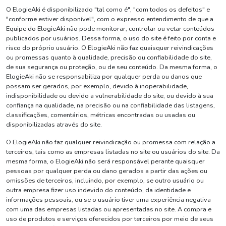
O ElogieAki é disponibilizado "tal como é", "com todos os defeitos" e
"conforme estiver disponível", com o expresso entendimento de que a
Equipe do ElogieAki não pode monitorar, controlar ou vetar conteúdos
publicados por usuários. Dessa forma, o uso do site é feito por conta e
risco do próprio usuário. O ElogieAki não faz quaisquer reivindicações
ou promessas quanto à qualidade, precisão ou confiabilidade do site,
de sua segurança ou proteção, ou de seu conteúdo. Da mesma forma, o
ElogieAki não se responsabiliza por qualquer perda ou danos que
possam ser gerados, por exemplo, devido à inoperabilidade,
indisponibilidade ou devido a vulnerabilidade do site, ou devido à sua
confiança na qualidade, na precisão ou na confiabilidade das listagens,
classificações, comentários, métricas encontradas ou usadas ou
disponibilizadas através do site.
O ElogieAki não faz qualquer reivindicação ou promessa com relação a
terceiros, tais como as empresas listadas no site ou usuários do site. Da
mesma forma, o ElogieAki não será responsável perante quaisquer
pessoas por qualquer perda ou dano gerados a partir das ações ou
omissões de terceiros, incluindo, por exemplo, se outro usuário ou
outra empresa fizer uso indevido do conteúdo, da identidade e
informações pessoais, ou se o usuário tiver uma experiência negativa
com uma das empresas listadas ou apresentadas no site. A compra e
uso de produtos e serviços oferecidos por terceiros por meio de seus